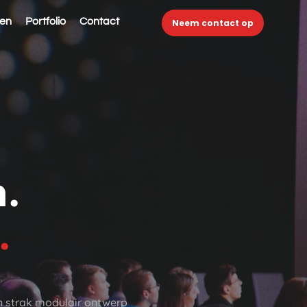
ten
Portfolio
Contact
Neem contact op
n.
.
n strak modulair ontwerp