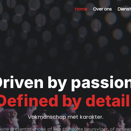
Home
Over ons
Diens
riven by passio
Defined by detail
Vakmanschap met karakter.
leine presentatiehoek of een complete beursvloer, of om ee