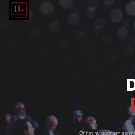
D
Of het nu gaat om een k