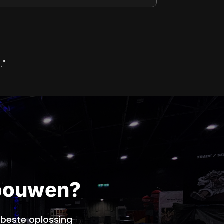
."
 bouwen?
 beste oplossing