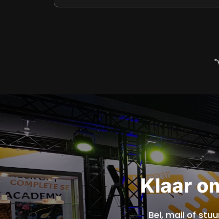
"
Klaar o
Bel, mail of st