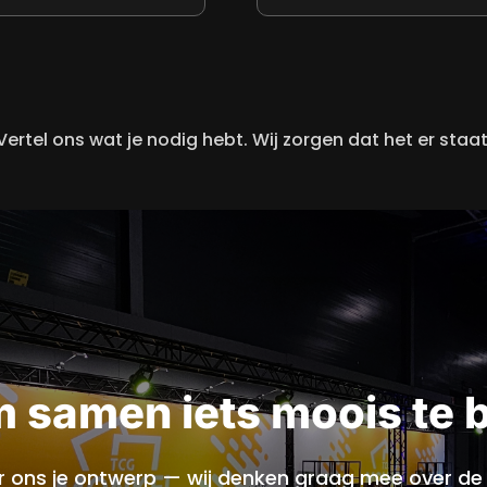
Vertel ons wat je nodig hebt. Wij zorgen dat het er staat
m samen iets moois te
uur ons je ontwerp — wij denken graag mee over de