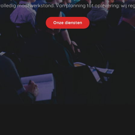
volledig maatwerkstand. Van planning tot oplevering: wij reg
Onze diensten